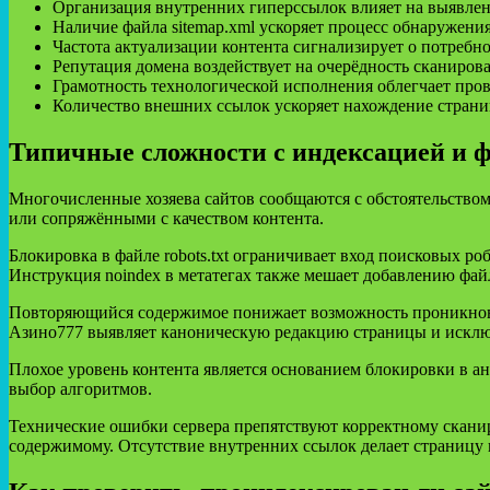
Организация внутренних гиперссылок влияет на выявлени
Наличие файла sitemap.xml ускоряет процесс обнаружения
Частота актуализации контента сигнализирует о потребн
Репутация домена воздействует на очерёдность сканиров
Грамотность технологической исполнения облегчает про
Количество внешних ссылок ускоряет нахождение страни
Типичные сложности с индексацией и 
Многочисленные хозяева сайтов сообщаются с обстоятельством
или сопряжёнными с качеством контента.
Блокировка в файле robots.txt ограничивает вход поисковых 
Инструкция noindex в метатегах также мешает добавлению файл
Повторяющийся содержимое понижает возможность проникнове
Азино777 выявляет каноническую редакцию страницы и исключ
Плохое уровень контента является основанием блокировки в 
выбор алгоритмов.
Технические ошибки сервера препятствуют корректному сканир
содержимому. Отсутствие внутренних ссылок делает страницу