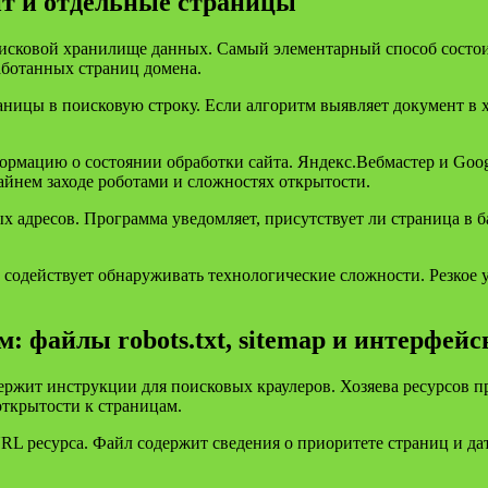
йт и отдельные страницы
исковой хранилище данных. Самый элементарный способ состоит 
работанных страниц домена.
аницы в поисковую строку. Если алгоритм выявляет документ в 
ормацию о состоянии обработки сайта. Яндекс.Вебмастер и Goog
айнем заходе роботами и сложностях открытости.
 адресов. Программа уведомляет, присутствует ли страница в б
содействует обнаруживать технологические сложности. Резкое у
: файлы robots.txt, sitemap и интерфейс
содержит инструкции для поисковых краулеров. Хозяева ресурсо
открытости к страницам.
х URL ресурса. Файл содержит сведения о приоритете страниц и