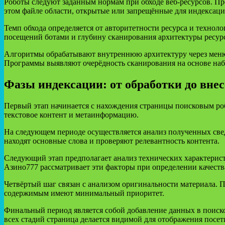
Роботы следуют заданным нормам при обходе веб-ресурсов. Пр
этом файле области, открытые или запрещённые для индексаци
Темп обхода определяется от авторитетности ресурса и технол
посещений ботами и глубину сканирования архитектуры ресурс
Алгоритмы обрабатывают внутреннюю архитектуру через меню к
Программы выявляют очерёдность сканирования на основе наб
Фазы индексации: от обработки до внес
Первый этап начинается с нахождения страницы поисковым ро
текстовое контент и метаинформацию.
На следующем периоде осуществляется анализ полученных свед
находят основные слова и проверяют релевантность контента.
Следующий этап предполагает анализ технических характерист
Азино777 рассматривает эти факторы при определении качества
Четвёртый шаг связан с анализом оригинальности материала. 
содержимым имеют минимальный приоритет.
Финальный период является собой добавление данных в поиско
всех стадий страница делается видимой для отображения посет