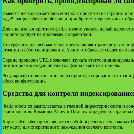
Как проверить, проиндексирован ли са
Имеется несколько методов контроля присутствия страниц в по
задаёт запрос site:example.com и приобретает перечень всех об
Для анализа конкретного файла нужно указать целый адрес стр
свидетельствует на проблемы с обработкой.
Интерфейсы для веб-мастеров предоставляют развёрнутую инф
страниц и сбои сканирования. Азино отображает сведения о кр
Сервис проверки URL позволяет изучать статус индивидуальных
инициировать новую обработку файла через этот панель.
Регулярный отслеживание числа проиндексированных страниц 
сбоях конфигурации.
Средства для контроля индексированием
Файл robots.txt располагается в главной директории сайта и 
сканирования. Команды Allow и Disallow определяют правила 
Карта сайта sitemap.xml является собой перечень всех важны
эту карту для оперативного нахождения свежего контента.