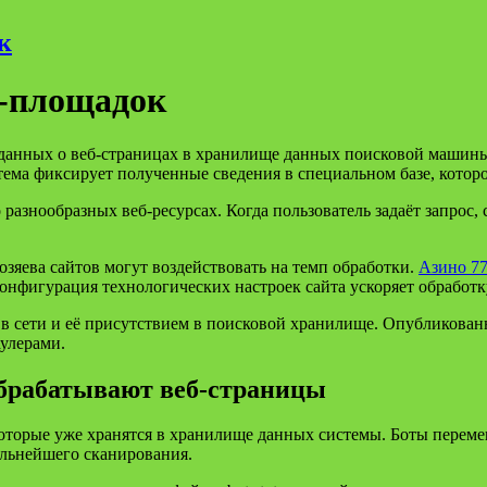
к
б-площадок
я данных о веб-страницах в хранилище данных поисковой машин
тема фиксирует полученные сведения в специальном базе, котор
знообразных веб-ресурсах. Когда пользователь задаёт запрос, 
озяева сайтов могут воздействовать на темп обработки.
Азино 7
онфигурация технологических настроек сайта ускоряет обработ
 сети и её присутствием в поисковой хранилище. Опубликованн
аулерами.
брабатывают веб‑страницы
которые уже хранятся в хранилище данных системы. Боты перем
альнейшего сканирования.