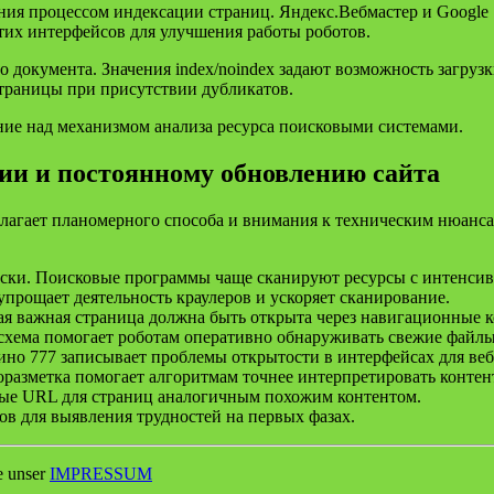
ия процессом индексации страниц. Яндекс.Вебмастер и Google S
тих интерфейсов для улучшения работы роботов.
 документа. Значения index/noindex задают возможность загрузк
траницы при присутствии дубликатов.
ние над механизмом анализа ресурса поисковыми системами.
и и постоянному обновлению сайта
олагает планомерного способа и внимания к техническим нюанса
ски. Поисковые программы чаще сканируют ресурсы с интенсив
прощает деятельность краулеров и ускоряет сканирование.
я важная страница должна быть открыта через навигационные 
 схема помогает роботам оперативно обнаруживать свежие файлы
но 777 записывает проблемы открытости в интерфейсах для веб
азметка помогает алгоритмам точнее интерпретировать контен
ные URL для страниц аналогичным похожим контентом.
ов для выявления трудностей на первых фазах.
e unser
IMPRESSUM