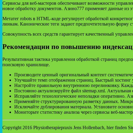
Сервисы для веб-мастеров обеспечивают возможности управлен
новое обработку документов. Азино777 применяет данные из э
Метатег robots в HTML-коде регулирует обработкой конкретного
линкам. Канонические теги задают предпочтительную форму с
Совокупность всех средств гарантирует качественный управле
Рекомендации по повышению индексаци
Результативная тактика управления обработкой страниц предп
поисковую хранилище.
Производите ценный оригинальный контент систематиче
Улучшайте темп отображения страниц. Быстрый хостинг у
Настройте правильную внутреннюю перелинковку. Кажда
Постоянно актуализируйте файл sitemap.xml. Актуальная
Исправляйте технологические неполадки оперативно. Ази
Применяйте структурированную разметку данных. Микрор
Исключайте дублирования материала. Установите основ
Мониторьте статистику анализа через сервисы веб-мастер
Copyright 2016 Physiotherapiepraxis Jens Hollenbach, hier finden Si