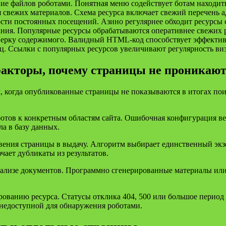
е файлов роботами. Понятная меню содействует ботам находить 
 свежих материалов. Схема ресурса включает свежий перечень ад
ости постоянных посещений. Азино регулярнее обходит ресурсы
ания. Популярные ресурсы обрабатываются оперативнее свежих 
верку содержимого. Валидный HTML-код способствует эффектив
ц. Ссылки с популярных ресурсов увеличивают регулярность виз
факторы, почему страницы не проникают
, когда опубликованные страницы не показываются в итогах по
роботов к конкретным областям сайта. Ошибочная конфигурация 
а в базу данных.
ния страницы в выдачу. Алгоритм выбирает единственный экзе
ает дубликаты из результатов.
анализе документов. Программно сгенерированные материалы и
ованию ресурса. Статусы отклика 404, 500 или большое период
 недоступной для обнаружения роботами.