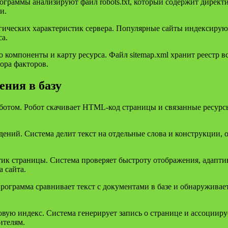
ограммы анализируют файл robots.txt, который содержит директ
и.
огических характеристик сервера. Популярные сайты индексирую
а.
омпоненты и карту ресурса. Файл sitemap.xml хранит реестр в
ора факторов.
ения в базу
ботом. Робот скачивает HTML-код страницы и связанные ресурс
ений. Система делит текст на отдельные слова и конструкции, 
ик страницы. Система проверяет быстроту отображения, адапти
 сайта.
Программа сравнивает текст с документами в базе и обнаружив
вую индекс. Система генерирует запись о странице и ассоциир
ителям.