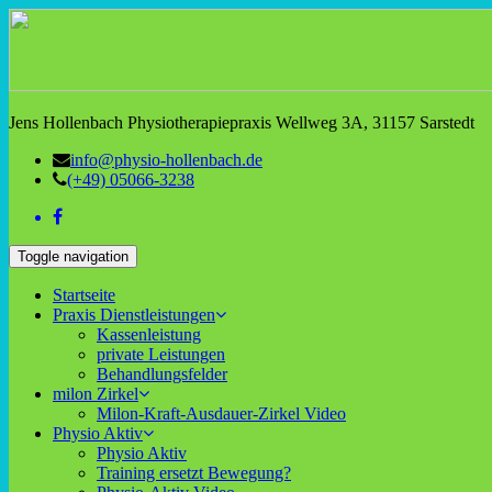
Jens Hollenbach Physiotherapiepraxis Wellweg 3A, 31157 Sarstedt
info@physio-hollenbach.de
(+49) 05066-3238
Toggle navigation
Startseite
Praxis Dienstleistungen
Kassenleistung
private Leistungen
Behandlungsfelder
milon Zirkel
Milon-Kraft-Ausdauer-Zirkel Video
Physio Aktiv
Physio Aktiv
Training ersetzt Bewegung?