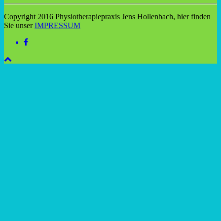
Copyright 2016 Physiotherapiepraxis Jens Hollenbach, hier finden
Sie unser
IMPRESSUM