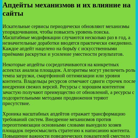
Апдейты механизмов и их влияние на
сайты
Искательные сервисы периодически обновляют механизмы
упорядочивания, чтобы повысить уровень поиска.
Масштабные модификации случаются несколько раз в год, а
незначительные доработки вводятся практически ежедневно.
Каждое апдейт нацелено на борьбу с искусственными
приёмами раскрутки и усиление уместности результатов.
Некоторые апдейты сосредотачиваются на конкретных
аспектах анализа площадок. Алгоритмы могут увеличить роль
темпа загрузки, смартфонной оптимизации или уровня
контента. Владельцы ресурсов отмечают сдвиги строчек после
внедрения свежих версий. Ресурсы с хорошим контентом
зачастую получают преимущество от обновлений, а ресурсы с
подозрительными методами продвижения теряют
присутствие.
Хроника масштабных апдейтов отражает трансформацию
требований систем. Внедрение механизмов против
переоптимизации основными словами вынудило хозяев
площадок переосмыслить стратегию к написанию контента.
Повышение важности поведенческих показателей сместило