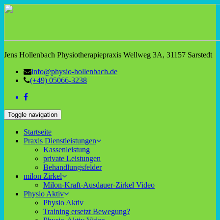
Jens Hollenbach Physiotherapiepraxis Wellweg 3A, 31157 Sarstedt
info@physio-hollenbach.de
(+49) 05066-3238
Toggle navigation
Startseite
Praxis Dienstleistungen
Kassenleistung
private Leistungen
Behandlungsfelder
milon Zirkel
Milon-Kraft-Ausdauer-Zirkel Video
Physio Aktiv
Physio Aktiv
Training ersetzt Bewegung?