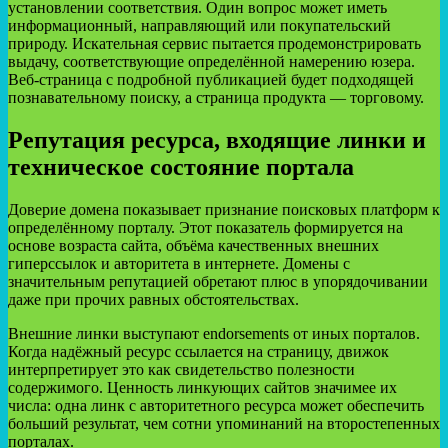
установлении соответствия. Один вопрос может иметь
информационный, направляющий или покупательский
природу. Искательная сервис пытается продемонстрировать
выдачу, соответствующие определённой намерению юзера.
Веб-страница с подробной публикацией будет подходящей
познавательному поиску, а страница продукта — торговому.
Репутация ресурса, входящие линки и
техническое состояние портала
Доверие домена показывает признание поисковых платформ к
определённому порталу. Этот показатель формируется на
основе возраста сайта, объёма качественных внешних
гиперссылок и авторитета в интернете. Домены с
значительным репутацией обретают плюс в упорядочивании
даже при прочих равных обстоятельствах.
Внешние линки выступают endorsements от иных порталов.
Когда надёжный ресурс ссылается на страницу, движок
интерпретирует это как свидетельство полезности
содержимого. Ценность линкующих сайтов значимее их
числа: одна линк с авторитетного ресурса может обеспечить
больший результат, чем сотни упоминаний на второстепенных
порталах.