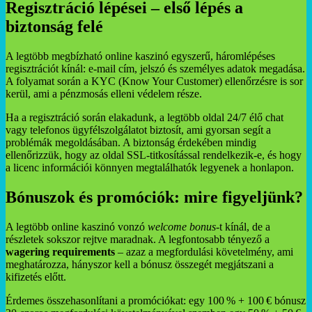
Regisztráció lépései – első lépés a
biztonság felé
A legtöbb megbízható online kaszinó egyszerű, háromlépéses
regisztrációt kínál: e‑mail cím, jelszó és személyes adatok megadása.
A folyamat során a KYC (Know Your Customer) ellenőrzésre is sor
kerül, ami a pénzmosás elleni védelem része.
Ha a regisztráció során elakadunk, a legtöbb oldal 24/7 élő chat
vagy telefonos ügyfélszolgálatot biztosít, ami gyorsan segít a
problémák megoldásában. A biztonság érdekében mindig
ellenőrizzük, hogy az oldal SSL‑titkosítással rendelkezik‑e, és hogy
a licenc információi könnyen megtalálhatók legyenek a honlapon.
Bónuszok és promóciók: mire figyeljünk?
A legtöbb online kaszinó vonzó
welcome bonus
-t kínál, de a
részletek sokszor rejtve maradnak. A legfontosabb tényező a
wagering requirements
– azaz a megfordulási követelmény, ami
meghatározza, hányszor kell a bónusz összegét megjátszani a
kifizetés előtt.
Érdemes összehasonlítani a promóciókat: egy 100 % + 100 € bónusz