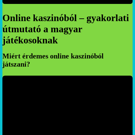
Online kaszinóból – gyakorlati
útmutató a magyar
játékosoknak
Miért érdemes online kaszinóból
játszani?