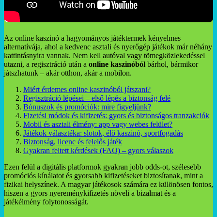
Az online kaszinó a hagyományos játéktermek kényelmes
alternatívája, ahol a kedvenc asztali és nyerőgép játékok már néhány
kattintásnyira vannak. Nem kell autóval vagy tömegközlekedéssel
utazni, a regisztráció után a
online kaszinóból
bárhol, bármikor
játszhatunk – akár otthon, akár a mobilon.
Miért érdemes online kaszinóból játszani?
Regisztráció lépései – első lépés a biztonság felé
Bónuszok és promóciók: mire figyeljünk?
Fizetési módok és kifizetés: gyors és biztonságos tranzakciók
Mobil és asztali élmény: app vagy webes felület?
Játékok választéka: slotok, élő kaszinó, sportfogadás
Biztonság, licenc és felelős játék
Gyakran feltett kérdések (FAQ) – gyors válaszok
Ezen felül a digitális platformok gyakran jobb odds-ot, szélesebb
promóciós kínálatot és gyorsabb kifizetéseket biztosítanak, mint a
fizikai helyszínek. A magyar játékosok számára ez különösen fontos,
hiszen a gyors nyereménykifizetés növeli a bizalmat és a
játékélmény folytonosságát.