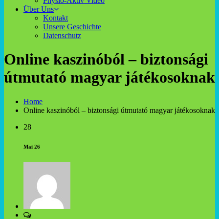
Physio-Aktiv Video
Über Uns
Kontakt
Unsere Geschichte
Datenschutz
Online kaszinóból – biztonsági
útmutató magyar játékosoknak
Home
Online kaszinóból – biztonsági útmutató magyar játékosoknak
28
Mai 26