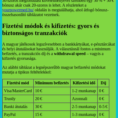
30‑szoros megfordulási követelményével szemben egy 50 % + 50 €
bónusz akár csak 20‑szoros is lehet. A részleteket a
yourpowermed.hu/
oldalán is megtalálhatja, ahol átfogó bónusz-
összehasonlító táblázatot vezetnek.
Fizetési módok és kifizetés: gyors és
biztonságos tranzakciók
A magyar játékosok legszívesebben a bankkártyákat, e‑pénztárcákat
és helyi átutalásokat használják. A választásnál fontos a minimum
befizetés, a tranzakciós díj és a
withdrawal speed
– vagyis a
kifizetés gyorsasága.
Az alábbi táblázat a legnépszerűbb magyar befizetési módokat
mutatja a tipikus feltételekkel:
Fizetési mód
Minimum befizetés
Kifizetési idő
Díj
Visa/MasterCard
10 €
1‑2 munkanap
0 €
Trustly
20 €
Azonnali
0 €
Banki átutalás
30 €
2‑5 munkanap
0‑5 €
PayPal
15 €
1‑3 munkanap
0 €